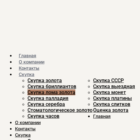
Главная
О компании
Контакты
Скупка
Скупка золота
Скупка CCСР
Скупка бриллиантов
Скупка выездная
Скупка лома золота
Скупка монет
Скупка палладия
Скупка платины
Скупка серебра
Скупка слитков
Стоматологическое золото
Оценка золота
Скупка часов
Главная
О компании
Контакты
Скупка