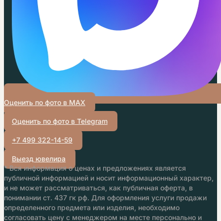
Оценить по фото в MAX
Оценить по фото в Telegram
+7 499 322-14-59
Выезд ювелира
* Вся информация о ценах и предложениях является
публичной информацией и носит информационный характер,
и не может рассматриваться, как публичная оферта, в
понимании ст. 437 гк рф. Для оформления услуги продажи
определенного предмета или изделия, необходимо
согласовать цену с менеджером на месте персонально и