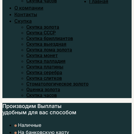
Скупка часов
Главная
О компании
Контакты
Скупка
Скупка золота
Скупка CCСР
Скупка бриллиантов
Скупка выездная
Скупка лома золота
Скупка монет
Скупка палладия
Скупка платины
Скупка серебра
Скупка слитков
Стоматологическое золото
Оценка золота
Скупка часов
Производим Выплаты
удобным
для вас способом
Наличные
На банковскую карту