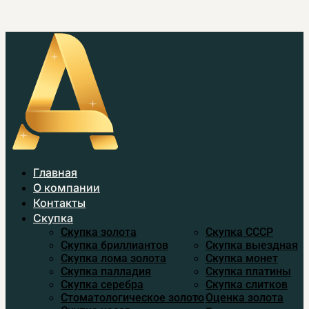
Главная
О компании
Контакты
Скупка
Скупка золота
Скупка CCСР
Скупка бриллиантов
Скупка выездная
Скупка лома золота
Скупка монет
Скупка палладия
Скупка платины
Скупка серебра
Скупка слитков
Стоматологическое золото
Оценка золота