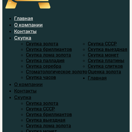
Главная
О компании
Контакты
Скупка
Скупка золота
Скупка CCСР
Скупка бриллиантов
Скупка выездная
Скупка лома золота
Скупка монет
Скупка палладия
Скупка платины
Скупка серебра
Скупка слитков
Стоматологическое золото
Оценка золота
Скупка часов
Главная
О компании
Контакты
Скупка
Скупка золота
Скупка CCСР
Скупка бриллиантов
Скупка выездная
Скупка лома золота
Скупка монет