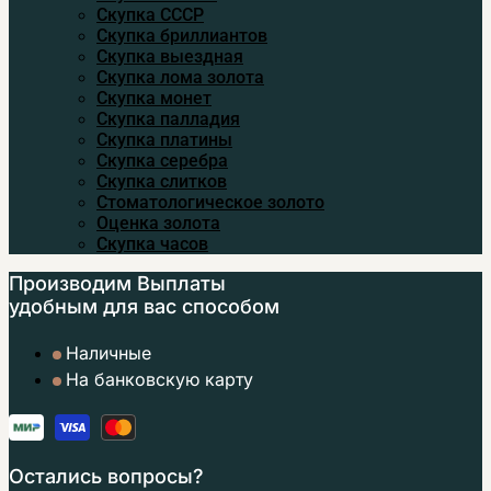
Скупка CCСР
Скупка бриллиантов
Скупка выездная
Скупка лома золота
Скупка монет
Скупка палладия
Скупка платины
Скупка серебра
Скупка слитков
Стоматологическое золото
Оценка золота
Скупка часов
Производим Выплаты
удобным
для вас способом
Наличные
На банковскую карту
Остались вопросы?