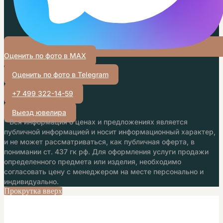
Оценить по фото в MAX
Оценить по фото в Telegram
+7 499 322-14-59
Выезд ювелира
* Вся информация о ценах и предложениях является
публичной информацией и носит информационный характер,
и не может рассматриваться, как публичная оферта, в
понимании ст. 437 гк рф. Для оформления услуги продажи
определенного предмета или изделия, необходимо
согласовать цену с менеджером на месте персонально и
индивидуально.
Прокрутка вверх