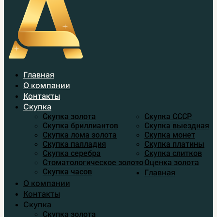
Главная
О компании
Контакты
Скупка
Скупка золота
Скупка CCСР
Скупка бриллиантов
Скупка выездная
Скупка лома золота
Скупка монет
Скупка палладия
Скупка платины
Скупка серебра
Скупка слитков
Стоматологическое золото
Оценка золота
Скупка часов
Главная
О компании
Контакты
Скупка
Скупка золота