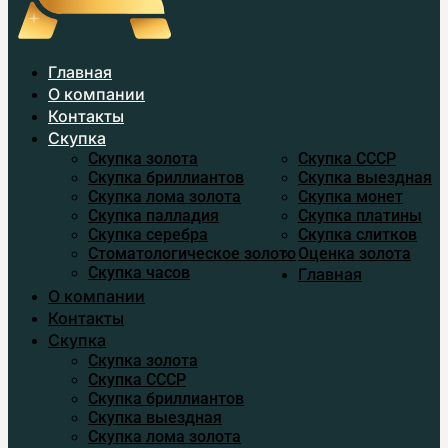
Главная
О компании
Контакты
Скупка
Скупка золота
Скупка CCСР
Скупка бриллиантов
Скупка выездная
Скупка лома золота
Скупка монет
Скупка палладия
Скупка платины
Скупка серебра
Скупка слитков
Стоматологическое золото
Оценка золота
Скупка часов
Главная
О компании
Контакты
Скупка
Скупка золота
Скупка CCСР
Скупка бриллиантов
Скупка выездная
Скупка лома золота