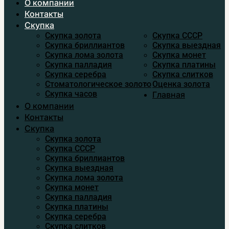
О компании
Контакты
Скупка
Скупка золота
Скупка CCСР
Скупка бриллиантов
Скупка выездная
Скупка лома золота
Скупка монет
Скупка палладия
Скупка платины
Скупка серебра
Скупка слитков
Стоматологическое золото
Оценка золота
Скупка часов
Главная
О компании
Контакты
Скупка
Скупка золота
Скупка CCСР
Скупка бриллиантов
Скупка выездная
Скупка лома золота
Скупка монет
Скупка палладия
Скупка платины
Скупка серебра
Скупка слитков