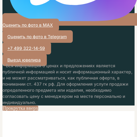
Оценить по фото в MAX
Оценить по фото в Telegram
+7 499 322-14-59
Выезд ювелира
* Вся информация о ценах и предложениях является
публичной информацией и носит информационный характер,
и не может рассматриваться, как публичная оферта, в
понимании ст. 437 гк рф. Для оформления услуги продажи
определенного предмета или изделия, необходимо
согласовать цену с менеджером на месте персонально и
индивидуально.
Прокрутка вверх