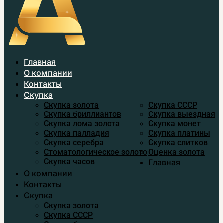
Главная
О компании
Контакты
Скупка
Скупка золота
Скупка CCСР
Скупка бриллиантов
Скупка выездная
Скупка лома золота
Скупка монет
Скупка палладия
Скупка платины
Скупка серебра
Скупка слитков
Стоматологическое золото
Оценка золота
Скупка часов
Главная
О компании
Контакты
Скупка
Скупка золота
Скупка CCСР