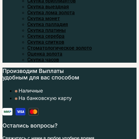
Скупка бриллиантов
Скупка выездная
Скупка лома золота
Скупка монет
Скупка палладия
Скупка платины
Скупка серебра
Скупка слитков
Стоматологическое золото
Оценка золота
Скупка часов
Производим Выплаты
удобным
для вас способом
Наличные
На банковскую карту
Остались вопросы?
Свяжитесь с нами в любое удобное время.