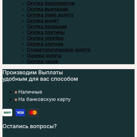
Скупка бриллиантов
Скупка выездная
Скупка лома золота
Скупка монет
Скупка палладия
Скупка платины
Скупка серебра
Скупка слитков
Стоматологическое золото
Оценка золота
Скупка часов
Производим Выплаты
удобным
для вас способом
Наличные
На банковскую карту
Остались вопросы?