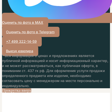
Оценить по фото в MAX
Оценить по фото в Telegram
+7 499 322-14-59
Выезд ювелира
* Вся информация о ценах и предложениях является
публичной информацией и носит информационный характер,
и не может рассматриваться, как публичная оферта, в
понимании ст. 437 гк рф. Для оформления услуги продажи
определенного предмета или изделия, необходимо
согласовать цену с менеджером на месте персонально и
индивидуально.
Прокрутка вверх