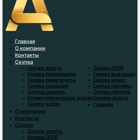
Главная
О компании
Контакты
Скупка
Скупка золота
Скупка CCСР
Скупка бриллиантов
Скупка выездная
Скупка лома золота
Скупка монет
Скупка палладия
Скупка платины
Скупка серебра
Скупка слитков
Стоматологическое золото
Оценка золота
Скупка часов
Главная
О компании
Контакты
Скупка
Скупка золота
Скупка CCСР