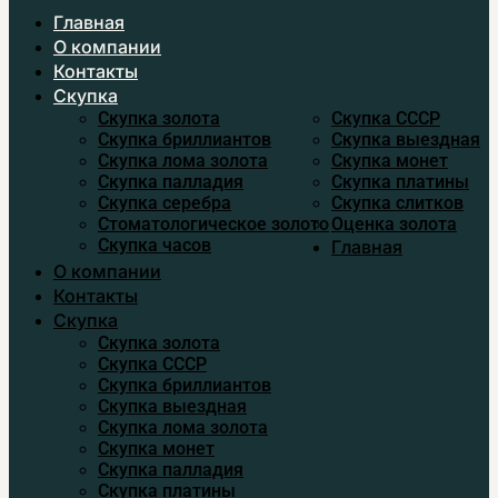
Главная
О компании
Контакты
Скупка
Скупка золота
Скупка CCСР
Скупка бриллиантов
Скупка выездная
Скупка лома золота
Скупка монет
Скупка палладия
Скупка платины
Скупка серебра
Скупка слитков
Стоматологическое золото
Оценка золота
Скупка часов
Главная
О компании
Контакты
Скупка
Скупка золота
Скупка CCСР
Скупка бриллиантов
Скупка выездная
Скупка лома золота
Скупка монет
Скупка палладия
Скупка платины