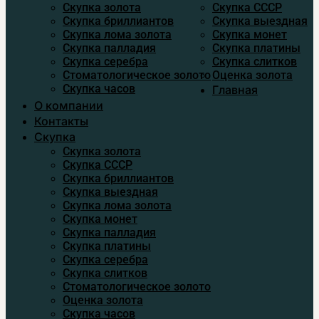
Скупка золота
Скупка CCСР
Скупка бриллиантов
Скупка выездная
Скупка лома золота
Скупка монет
Скупка палладия
Скупка платины
Скупка серебра
Скупка слитков
Стоматологическое золото
Оценка золота
Скупка часов
Главная
О компании
Контакты
Скупка
Скупка золота
Скупка CCСР
Скупка бриллиантов
Скупка выездная
Скупка лома золота
Скупка монет
Скупка палладия
Скупка платины
Скупка серебра
Скупка слитков
Стоматологическое золото
Оценка золота
Скупка часов